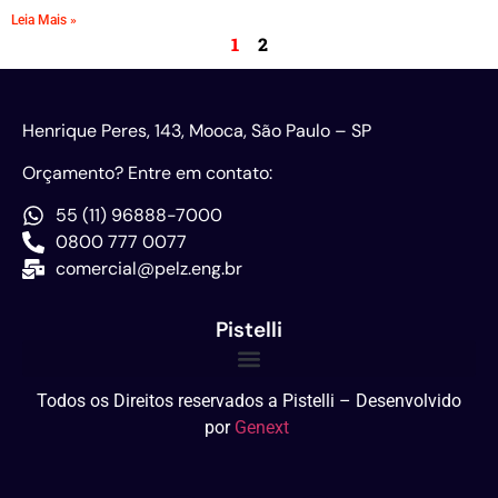
Leia Mais »
1
2
Henrique Peres, 143, Mooca, São Paulo – SP
Orçamento? Entre em contato:
55 (11) 96888-7000
0800 777 0077
comercial@pelz.eng.br
Pistelli
Todos os Direitos reservados a Pistelli – Desenvolvido
por
Genext